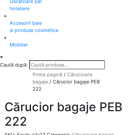
Uscătoare păr
hoteliere
Accesorii baie
si produse cosmetice
Mobilier
Caută după:
Prima pagină
/
Cărucioare
bagaje
/
Cărucior bagaje PEB
222
Cărucior bagaje PEB
222
SKU:
Equip-c2-27
Categorie:
Cărucioare bagaje